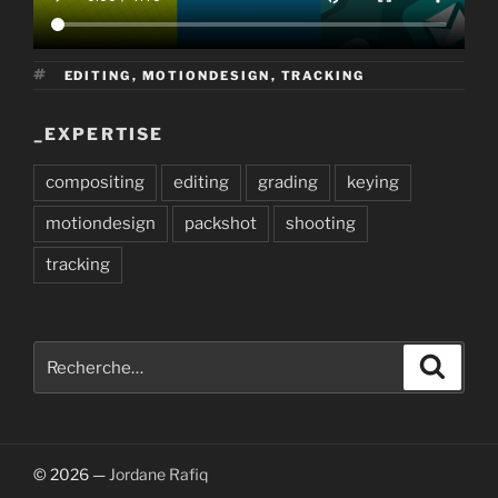
ÉTIQUETTES
EDITING
,
MOTIONDESIGN
,
TRACKING
_EXPERTISE
compositing
editing
grading
keying
motiondesign
packshot
shooting
tracking
Recherche
Recher
pour
:
© 2026 —
Jordane Rafiq