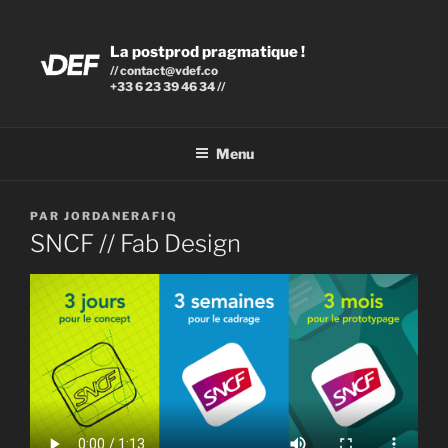
Aller
au
La postprod pragmatique !
contenu
// contact@vdef.co
principal
+33 6 23 39 46 34 //
Menu
PUBLIÉ
PAR
JORDANERAFIQ
LE
SNCF // Fab Design