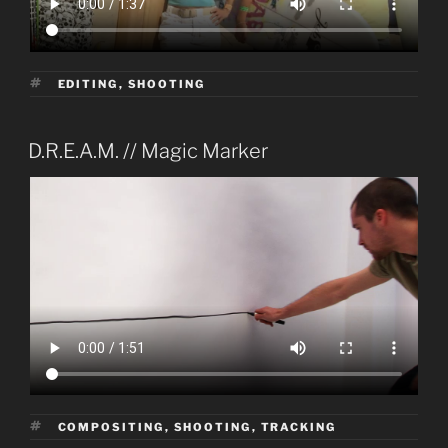
ÉTIQUETTES
EDITING
,
SHOOTING
PUBLIÉ
D.R.E.A.M. // Magic Marker
LE
ÉTIQUETTES
COMPOSITING
,
SHOOTING
,
TRACKING