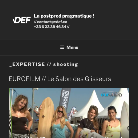
Aller
au
La postprod pragmatique !
contenu
// contact@vdef.co
principal
+33 6 23 39 46 34 //
Menu
_EXPERTISE // shooting
PUBLIÉ
EUROFILM // Le Salon des Glisseurs
LE