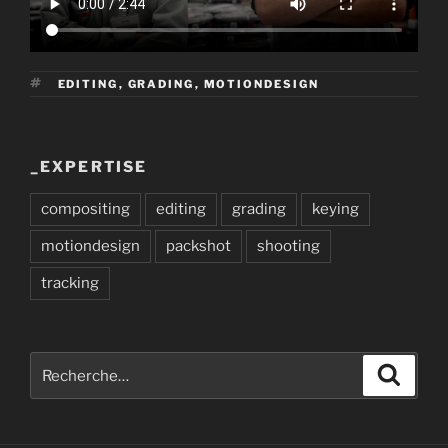
ÉTIQUETTES
EDITING
,
GRADING
,
MOTIONDESIGN
_EXPERTISE
compositing
editing
grading
keying
motiondesign
packshot
shooting
tracking
Recherche
Recher
pour
: