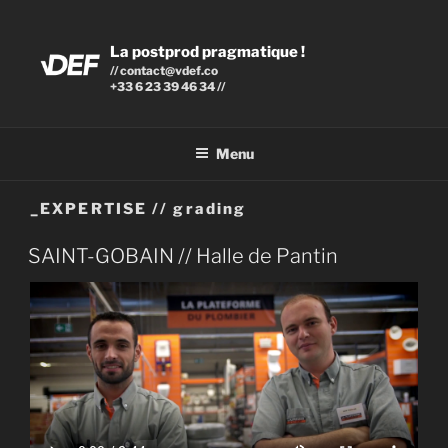
Aller
au
La postprod pragmatique !
contenu
// contact@vdef.co
principal
+33 6 23 39 46 34 //
Menu
_EXPERTISE // grading
PUBLIÉ
SAINT-GOBAIN // Halle de Pantin
LE