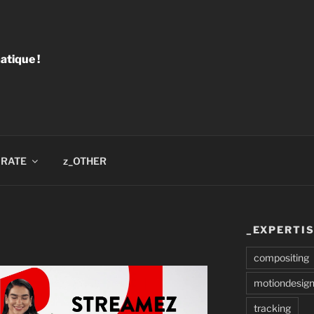
tique !
RATE
z_OTHER
_EXPERTI
compositing
motiondesig
tracking