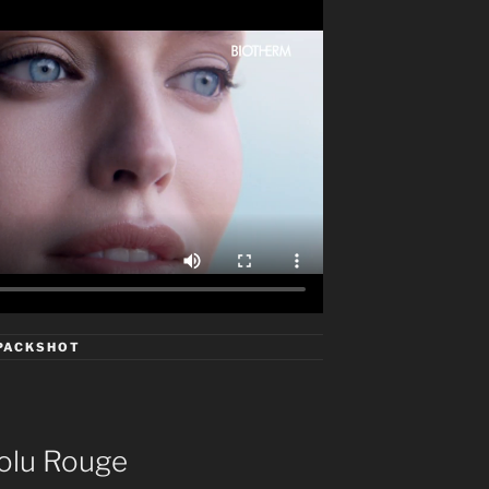
PACKSHOT
olu Rouge