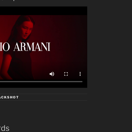
ACKSHOT
rds