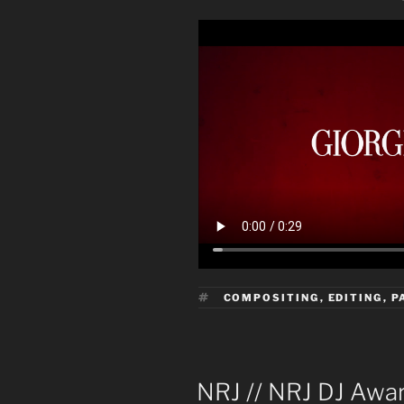
ÉTIQUETTES
COMPOSITING
,
EDITING
,
P
PUBLIÉ
NRJ // NRJ DJ Awa
LE