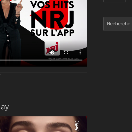
Recherche
pour
:
T
Day