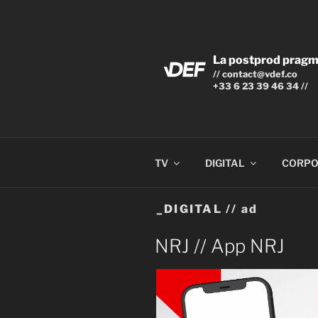
Aller
au
contenu
principal
La postprod pragma
// contact@vdef.co
+33 6 23 39 46 34 //
TV
DIGITAL
CORPO
_DIGITAL // ad
PUBLIÉ
NRJ // App NRJ
LE