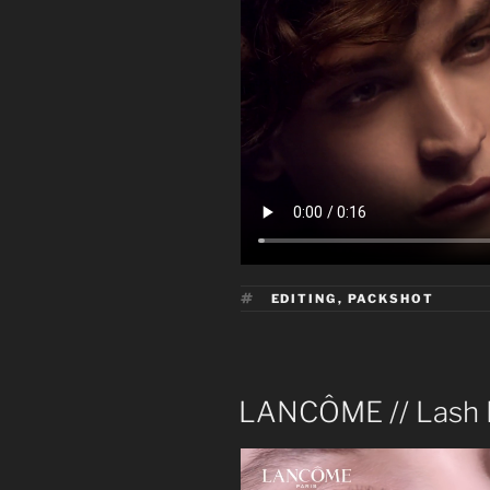
ÉTIQUETTES
EDITING
,
PACKSHOT
PUBLIÉ
LANCÔME // Lash R
LE