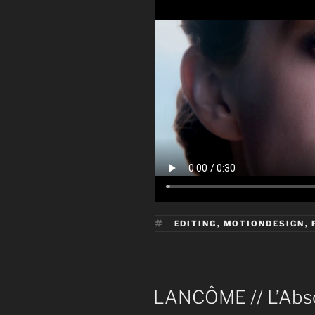
ÉTIQUETTES
EDITING
,
MOTIONDESIGN
,
PUBLIÉ
LANCÔME // L’Abs
LE