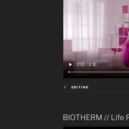
ÉTIQUETTES
EDITING
PUBLIÉ
BIOTHERM // Life P
LE