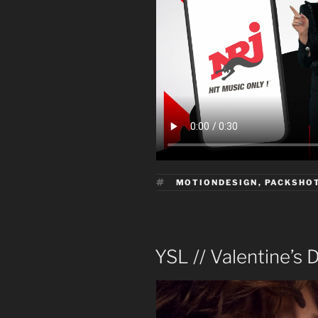
ÉTIQUETTES
MOTIONDESIGN
,
PACKSHO
PUBLIÉ
YSL // Valentine’s 
LE