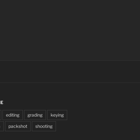
SE
editing
grading
keying
n
packshot
shooting