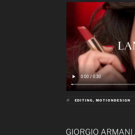
ÉTIQUETTES
EDITING
,
MOTIONDESIGN
PUBLIÉ
GIORGIO ARMANI /
LE