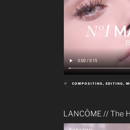
ÉTIQUETTES
COMPOSITING
,
EDITING
,
M
PUBLIÉ
LANCÔME // The H
LE