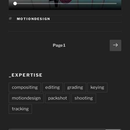
ÉTIQUETTES
MOTIONDESIGN
Pagination
Page
Page
1
suiv
des
publications
_EXPERTISE
compositing
editing
grading
keying
motiondesign
packshot
shooting
tracking