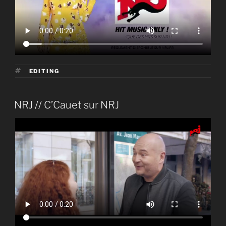
ÉTIQUETTES
EDITING
PUBLIÉ
NRJ // C’Cauet sur NRJ
LE