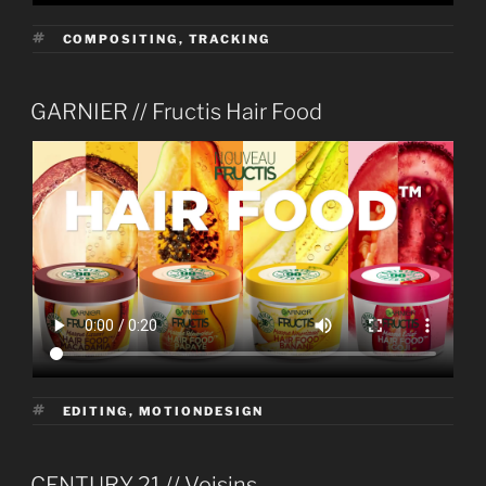
ÉTIQUETTES
COMPOSITING
,
TRACKING
PUBLIÉ
GARNIER // Fructis Hair Food
LE
ÉTIQUETTES
EDITING
,
MOTIONDESIGN
PUBLIÉ
CENTURY 21 // Voisins