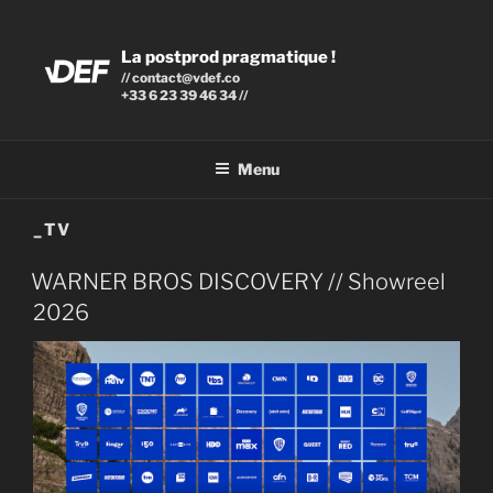
Aller
au
La postprod pragmatique !
contenu
// contact@vdef.co
principal
+33 6 23 39 46 34 //
Menu
_TV
PUBLIÉ
WARNER BROS DISCOVERY // Showreel
LE
2026