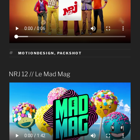
ÉTIQUETTES
MOTIONDESIGN
,
PACKSHOT
PUBLIÉ
NRJ 12 // Le Mad Mag
LE