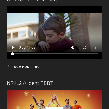
LE
ÉTIQUETTES
COMPOSITING
PUBLIÉ
NRJ 12 // Ident TBBT
LE