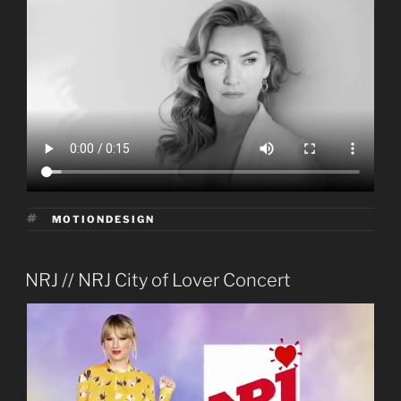
ÉTIQUETTES
MOTIONDESIGN
PUBLIÉ
NRJ // NRJ City of Lover Concert
LE