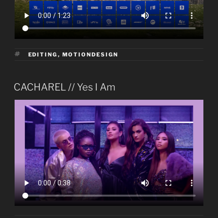
ÉTIQUETTES
EDITING
,
MOTIONDESIGN
PUBLIÉ
CACHAREL // Yes I Am
LE