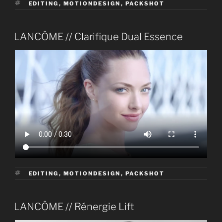
ÉTIQUETTES
EDITING
,
MOTIONDESIGN
,
PACKSHOT
PUBLIÉ
LANCÔME // Clarifique Dual Essence
LE
ÉTIQUETTES
EDITING
,
MOTIONDESIGN
,
PACKSHOT
PUBLIÉ
LANCÔME // Rénergie Lift
LE